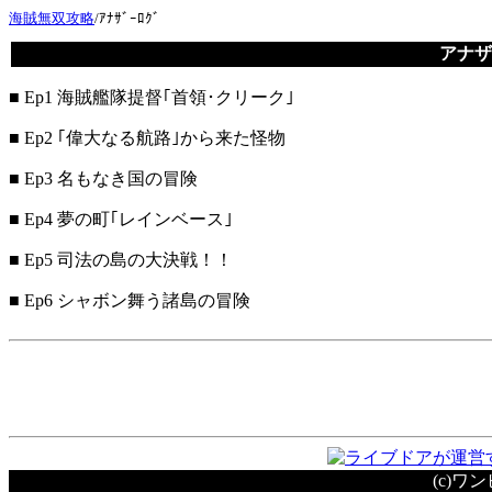
海賊無双攻略
/
ｱﾅｻﾞｰﾛｸﾞ
アナザ
■ Ep1 海賊艦隊提督｢首領･クリーク｣
■ Ep2 ｢偉大なる航路｣から来た怪物
■ Ep3 名もなき国の冒険
■ Ep4 夢の町｢レインベース｣
■ Ep5 司法の島の大決戦！！
■ Ep6 シャボン舞う諸島の冒険
(c)